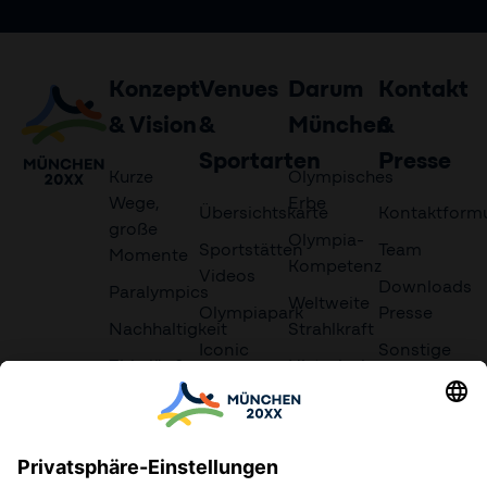
Konzept
Venues
Darum
Kontakt
& Vision
&
München
&
Sportarten
Presse
Kurze
Olympisches
Wege,
Erbe
Übersichtskarte
Kontaktformu
große
Olympia-
Sportstätten
Team
Momente
Kompetenz
Videos
Downloads
Paralympics
Weltweite
Olympiapark
Presse
Nachhaltigkeit
Strahlkraft
Iconic
Sonstige
Zirkulär &
Historischer
München
Downloads
Autonom
Rückhalt
Olympisches
Kulturfestival
Dorf
Grundsätze