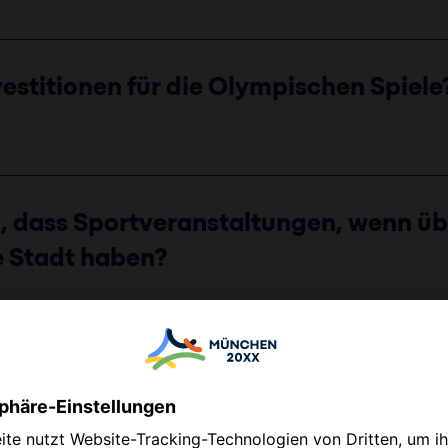
vestitionen für die Olympischen Spiele
, dass Sportveranstaltungen, wenn übe
ne Stadt haben?
apark in die Planungen integriert?