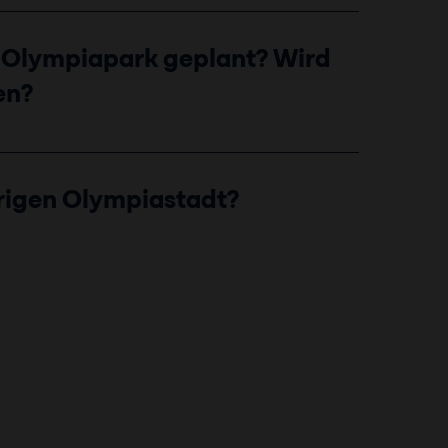
es Olympiapark geplant? Wird
en?
erigen Olympiastadt?