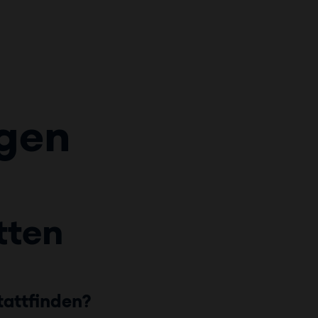
agen
tten
tattfinden?