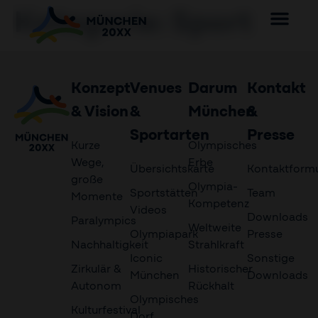
Kategorie:
Sport
Konzept
Venues
Darum
Kontakt
& Vision
&
München
&
Sportarten
Presse
Kurze
Olympisches
Wege,
Erbe
Übersichtskarte
Kontaktformu
große
Olympia-
Sportstätten
Team
Momente
Kompetenz
Videos
Downloads
Paralympics
Weltweite
Olympiapark
Presse
Nachhaltigkeit
Strahlkraft
Iconic
Sonstige
Zirkulär &
Historischer
München
Downloads
Autonom
Rückhalt
Olympisches
Kulturfestival
Dorf