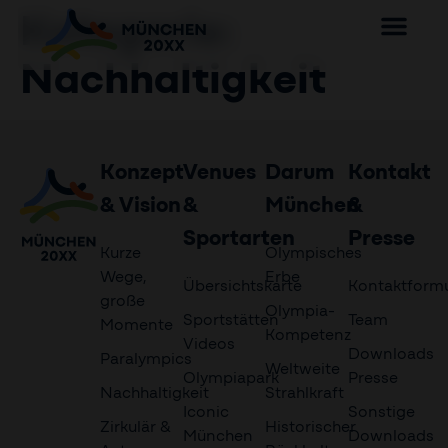
Kategorie:
Nachhaltigkeit
Konzept
Venues
Darum
Kontakt
& Vision
&
München
&
Sportarten
Presse
Kurze
Olympisches
Wege,
Erbe
Übersichtskarte
Kontaktformu
große
Olympia-
Sportstätten
Team
Momente
Kompetenz
Videos
Downloads
Paralympics
Weltweite
Olympiapark
Presse
Nachhaltigkeit
Strahlkraft
Iconic
Sonstige
Zirkulär &
Historischer
München
Downloads