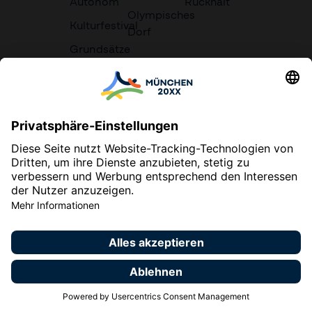
Autonom
Rückhalt
Olympisches
Kulturfestival
Dorf
Grundsätze
der
Bewerbung
Impressum
Datenschutzerklärung
Erklärung zur Barrierefreiheit